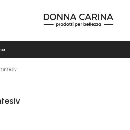
sex
 intesiv
tesiv