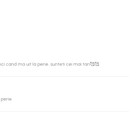
 cand ma uit la perie. sunteti cei mai tari🥰🥰
 perie