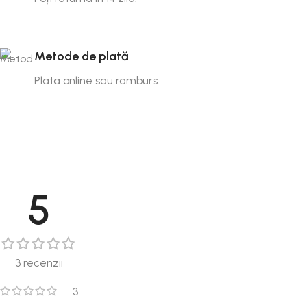
Metode de plată
Plata online sau ramburs.
5
3 recenzii
3