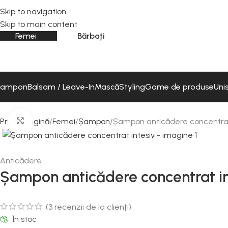
Skip to navigation
Skip to main content
Femei
Bărbați
Șampon
Balsam / Leave-In
Mască
Styling
Game de produse
Uni
Mărește imaginea
Prima pagină
Femei
Șampon
Șampon anticădere concentrat
Anticădere
Șampon anticădere concentrat in
(
3
recenzii de la clienți)
În stoc