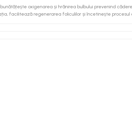
bunătățește oxigenarea și hrănirea bulbului prevenind cădere
ția, facilitează regenerarea foliculilor și încetinește procesul