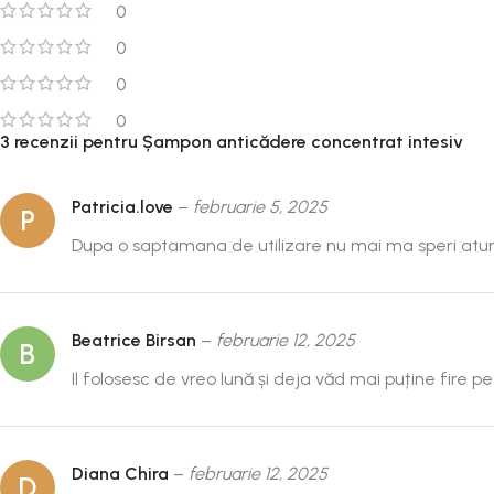
0
0
0
0
3 recenzii pentru
Șampon anticădere concentrat intesiv
Patricia.love
–
februarie 5, 2025
P
Dupa o saptamana de utilizare nu mai ma speri atunci
Beatrice Birsan
–
februarie 12, 2025
B
Il folosesc de vreo lună și deja văd mai puține fire pe
Diana Chira
–
februarie 12, 2025
D