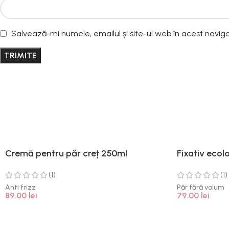
Salvează-mi numele, emailul și site-ul web în acest navig
Cremă pentru păr creț 250ml
Fixativ ecol
(1)
(1)
Anti frizz
Păr fără volum
89.00
lei
79.00
lei