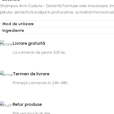
Shampoo Anti-Caduta - Datorită formulei sale inovatoare, îm
părului, detoxifică scalpul în profunzime, activând microcircula
Mod de utilizare
Ingrediente
Livrare gratuită
La comenzi de peste 200 lei.
Termen de livrare
Primești comanda în 24h-48h.
Retur produse
Poți returna în 14 zile.