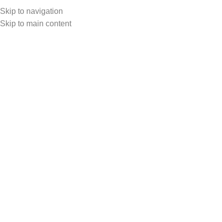
Skip to navigation
Femei
Skip to main content
Bărbați
Login / Register
0.00
lei
0.00
lei
ȘAMPON
BALSAM / LEAVE-IN
MASCĂ
STYLING
GAME DE PRODUSE
UNISEX