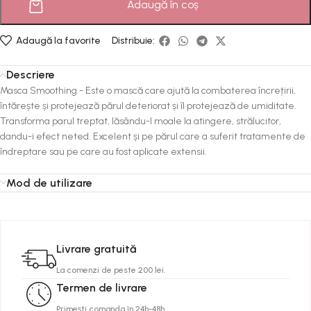
Adaugă în coș
Adaugă la favorite
Distribuie:
Descriere
Masca Smoothing - Este o mască care ajută la combaterea încrețirii,
întărește și protejează părul deteriorat și îl protejează de umiditate.
Transforma parul treptat, lăsându-l moale la atingere, strălucitor,
dandu-i efect neted. Excelent și pe părul care a suferit tratamente de
îndreptare sau pe care au fost aplicate extensii.
Mod de utilizare
Livrare gratuită
La comenzi de peste 200 lei.
Termen de livrare
Primești comanda în 24h-48h.