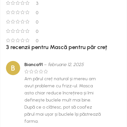
3
0
0
0
0
3 recenzii pentru
Mască pentru păr creț
Bianca91
–
februarie 12, 2025
B
Am părul creț natural și mereu am
avut probleme cu frizz-ul. Masca
asta chiar reduce încrețirea și îmi
definește buclele mult mai bine.
După ce o clătesc, pot să coafez
părul mai ușor și buclele își păstrează
forma.