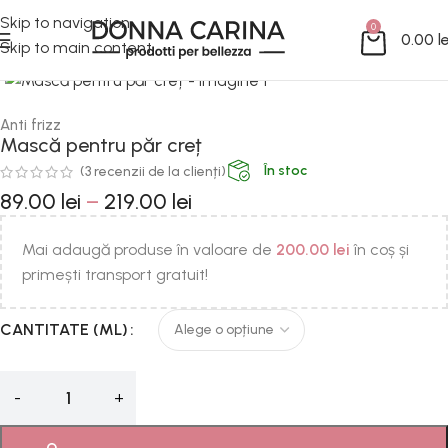
Skip to navigation
0
0.00
le
Skip to main content
Mărește imaginea
Anti frizz
Mască pentru păr creț
În stoc
(
3
recenzii de la clienți)
89.00
lei
–
219.00
lei
Mai adaugă produse în valoare de
200.00
lei
în coș și
primești transport gratuit!
CANTITATE (ML)