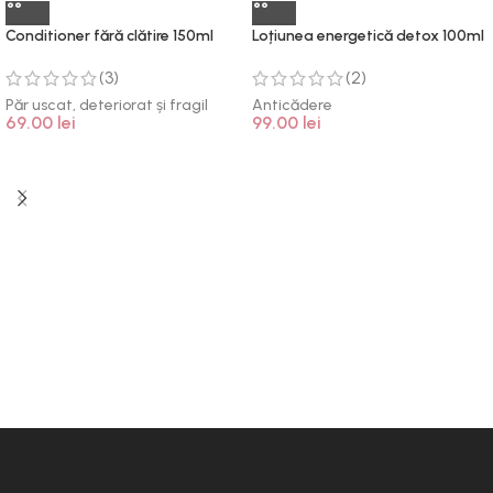
Conditioner fără clătire 150ml
Loțiunea energetică detox 100ml
(3)
(2)
Păr uscat, deteriorat și fragil
Anticădere
69.00
lei
99.00
lei