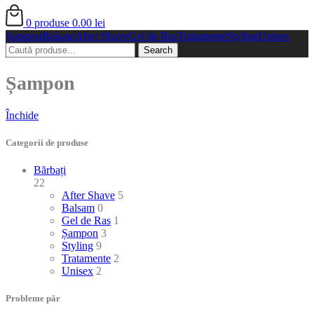
0
produse
0.00
lei
Șampon
Balsam
After Shave
Gel de Ras
Tratamente
Styling
Unisex
Search
Șampon
Închide
Categorii de produse
Bărbați
22
After Shave
5
Balsam
0
Gel de Ras
1
Șampon
3
Styling
9
Tratamente
2
Unisex
2
Probleme păr