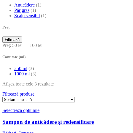
Anticădere
(1)
Păr gras
(1)
Scalp sensibil
(1)
Preț
Filtrează
Preț:
50 lei
—
160 lei
Cantitate (ml)
250 ml
(3)
1000 ml
(3)
Afișez toate cele 3 rezultate
Filtrează produse
Selectează opțiunile
Șampon de anticădere și redensificare