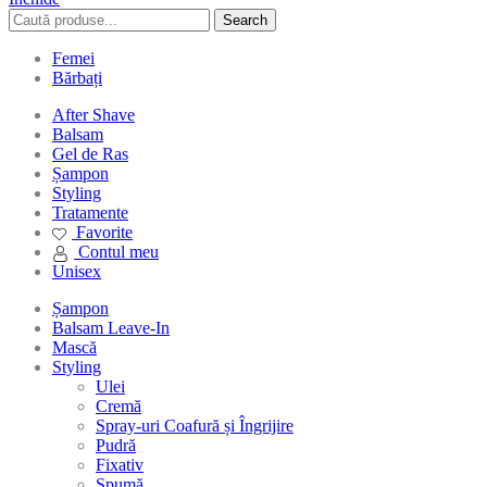
Search
Femei
Bărbați
After Shave
Balsam
Gel de Ras
Șampon
Styling
Tratamente
Favorite
Contul meu
Unisex
Șampon
Balsam Leave-In
Mască
Styling
Ulei
Cremă
Spray-uri Coafură și Îngrijire
Pudră
Fixativ
Spumă