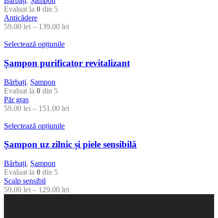
Bărbați
,
Șampon
Evaluat la
0
din 5
Anticădere
59.00
lei
–
139.00
lei
Selectează opțiunile
Șampon purificator revitalizant
Bărbați
,
Șampon
Evaluat la
0
din 5
Păr gras
59.00
lei
–
151.00
lei
Selectează opțiunile
Șampon uz zilnic și piele sensibilă
Bărbați
,
Șampon
Evaluat la
0
din 5
Scalp sensibil
59.00
lei
–
129.00
lei