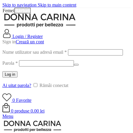
Skip to navigation
Skip to main content
Femei
Bărbați
Login / Register
Sign in
Crează un cont
Nume utilizator sau adresă email
*
Parola
*
Log in
Ai uitat parola?
Rămâi conectat
0
Favorite
0
produse
0.00
lei
Menu