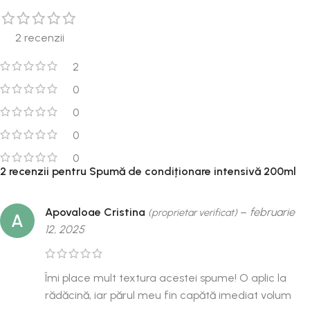
2 recenzii
2
0
0
0
0
2 recenzii pentru
Spumă de condiționare intensivă 200ml
Apovaloae Cristina
–
februarie
(proprietar verificat)
A
12, 2025
Îmi place mult textura acestei spume! O aplic la
rădăcină, iar părul meu fin capătă imediat volum