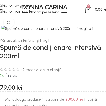
Skip to navigation
0
0.00
le
Skip to main content
Mărește imaginea
Păr uscat, deteriorat și fragil
Spumă de condiționare intensivă
200ml
(
2
recenzii de la clienți)
În stoc
79.00
lei
Mai adaugă produse în valoare de
200.00
lei
în coș și
primești transport gratuit!