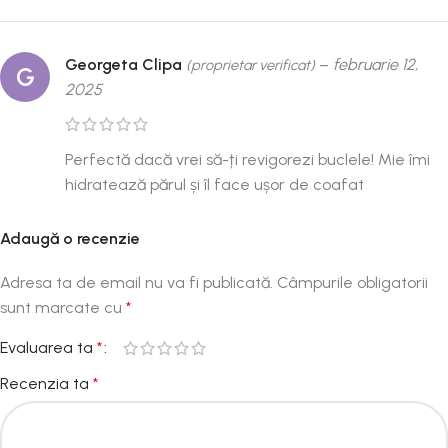
Georgeta Clipa
–
februarie 12,
(proprietar verificat)
G
2025
Perfectă dacă vrei să-ți revigorezi buclele! Mie îmi
hidratează părul și îl face ușor de coafat
Adaugă o recenzie
Adresa ta de email nu va fi publicată.
Câmpurile obligatorii
sunt marcate cu
*
Evaluarea ta
*
Recenzia ta
*